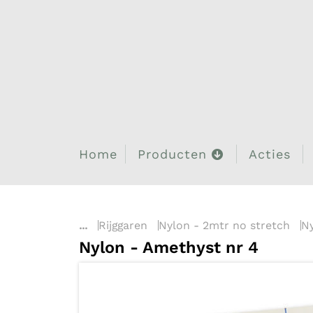
Home
Producten
Acties
...
Rijggaren
Nylon - 2mtr no stretch
N
Nylon - Amethyst nr 4