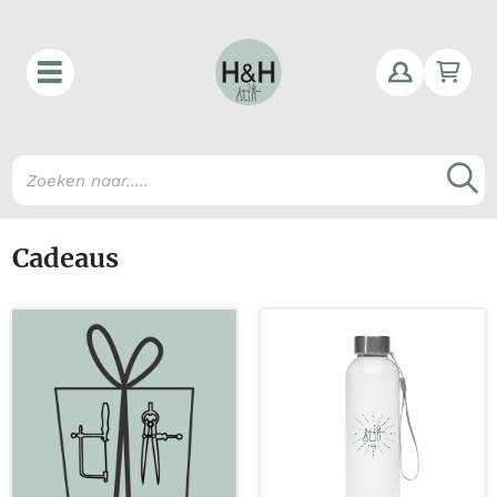
Win
Z
Cadeaus