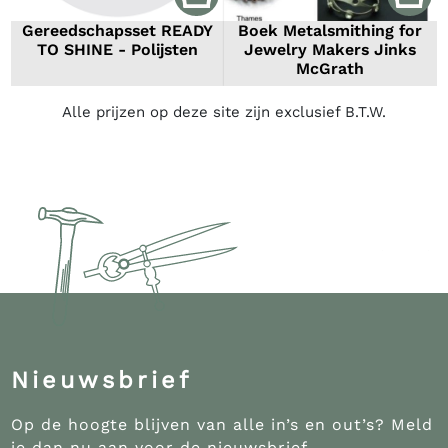
Gereedschapsset READY
Boek Metalsmithing for
TO SHINE - Polijsten
Jewelry Makers Jinks
McGrath
Alle prijzen op deze site zijn exclusief B.T.W.
Nieuwsbrief
Op de hoogte blijven van alle in’s en out’s? Meld
je dan nu aan voor de nieuwsbrief.