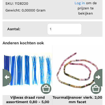
Log in
om de
SKU: 1128220
prijzen te
Gewicht: 0,00000 Gram
bekijken
Aantal:
Anderen kochten ook
Previous
Ne
Vijlwas draad rond
Tourmalijnsnoer vierk. 2,00
assortiment 0,80 - 5,00
mm facet