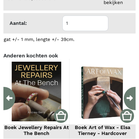
bekijken
Aantal:
gat +/- 1 mm, lengte +/- 39cm.
Anderen kochten ook
Previous
Ne
Boek Jewellery Repairs At
Boek Art of Wax - Elsa
The Bench
Tierney - Hardcover