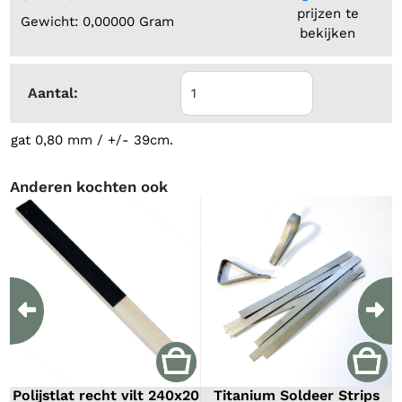
prijzen te
Gewicht: 0,00000 Gram
bekijken
Aantal:
gat 0,80 mm / +/- 39cm.
Anderen kochten ook
Previous
Ne
Polijstlat recht vilt 240x20
Titanium Soldeer Strips