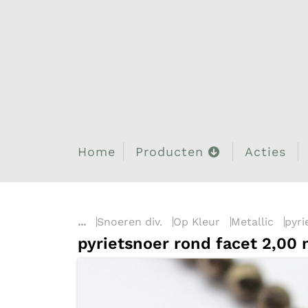
Home
Producten
Acties
...
Snoeren div.
Op Kleur
Metallic
pyri
pyrietsnoer rond facet 2,00