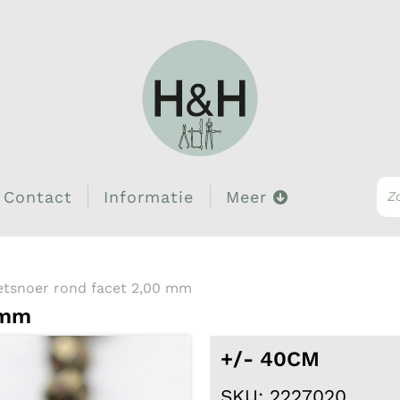
Contact
Informatie
Meer
etsnoer rond facet 2,00 mm
 mm
+/- 40CM
SKU: 2227020