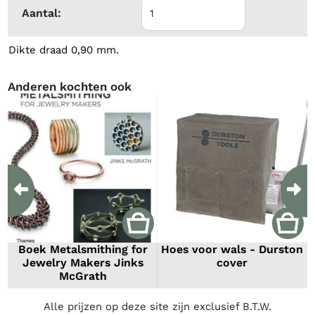
Aantal:
Dikte draad 0,90 mm.
Anderen kochten ook
Previous
Ne
Boek Metalsmithing for
Hoes voor wals - Durston
Jewelry Makers Jinks
cover
McGrath
Alle prijzen op deze site zijn exclusief B.T.W.