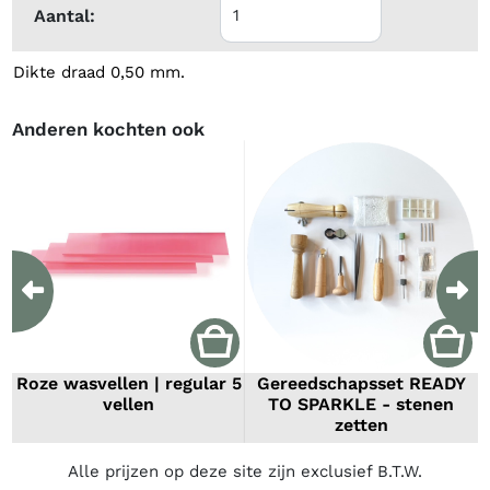
Aantal:
Dikte draad 0,50 mm.
Anderen kochten ook
Previous
Ne
Roze wasvellen | regular 5
Gereedschapsset READY
vellen
TO SPARKLE - stenen
zetten
Alle prijzen op deze site zijn exclusief B.T.W.