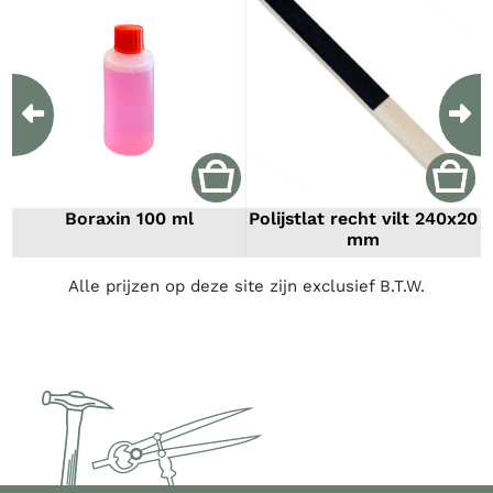
Previous
Ne
Boraxin 100 ml
Polijstlat recht vilt 240x20
mm
Alle prijzen op deze site zijn exclusief B.T.W.