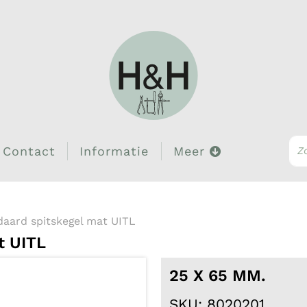
Contact
Informatie
Meer
daard spitskegel mat UITL
t UITL
25 X 65 MM.
SKU: 8020201