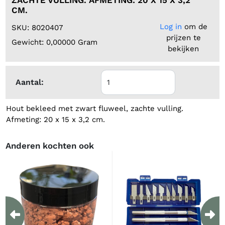
CM.
Log in
om de
SKU: 8020407
prijzen te
Gewicht: 0,00000 Gram
bekijken
Aantal:
Hout bekleed met zwart fluweel, zachte vulling.
Afmeting: 20 x 15 x 3,2 cm.
Anderen kochten ook
Previous
Ne