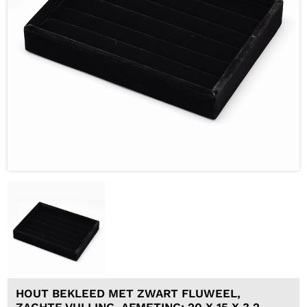
HOUT BEKLEED MET ZWART FLUWEEL,
ZACHTE VULLING. AFMETING: 20 X 15 X 3,2