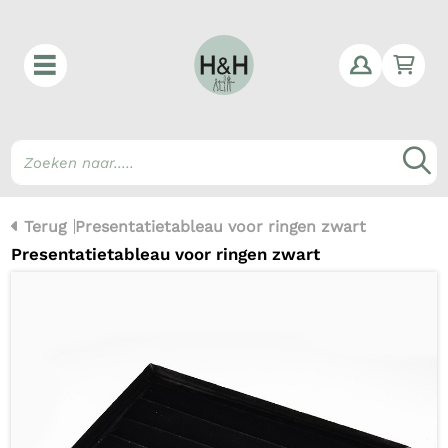
Win
Z
Terug
Presentatietableau voor ringen zwart
Presentatietableau voor ringen zwart