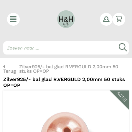
Win
Z
Zilver925/- bal glad R.VERGULD 2,00mm 50
Terug
stuks OP=OP
Zilver925/- bal glad R.VERGULD 2,00mm 50 stuks
OP=OP
ACTIE