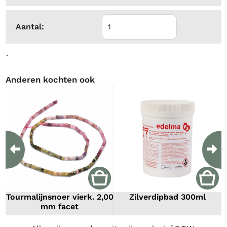
Aantal:
.
Anderen kochten ook
Previous
Ne
Tourmalijnsnoer vierk. 2,00
Zilverdipbad 300ml
mm facet