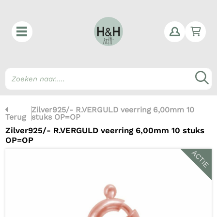
Win
Z
Zilver925/- R.VERGULD veerring 6,00mm 10
Terug
stuks OP=OP
Zilver925/- R.VERGULD veerring 6,00mm 10 stuks
OP=OP
ACTIE